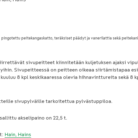
 pingotettu peitekangaskatto, teräksiset päädyt ja vanerilattia sekä peitekan
irrettävät sivupeitteet kiinnitetään kuljetuksen ajaksi vipu
yihin. Sivupeitteessä on peitteen oikeaa siirtämistapaa esi
 kuuluu 8 kpl keskikaaressa olevia hihnavinttureita sekä 8 
tteille sivupylväille tarkoitettua pylvästuppiloa.
allittu akselipaino on 22,5 t.
t:
Hain, Hains