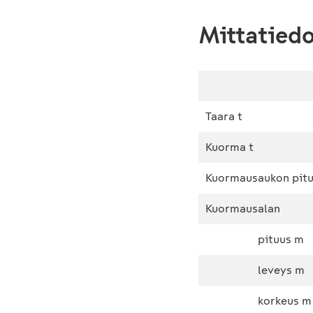
Mittatied
Taara t
Kuorma t
Kuormausaukon pit
Kuormausalan
pituus m
leveys m
korkeus m