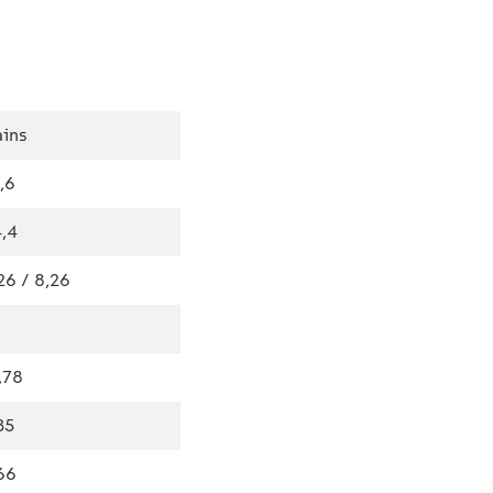
ins
,6
,4
26 / 8,26
,78
35
66