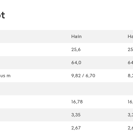
ot
Hain
Ha
25,6
25
64,0
64
uus m
9,82 / 6,70
8,
16,78
16
3,35
3,
2,67
2,