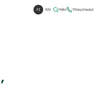
FI
EN
Haku
Yhteystiedot
,