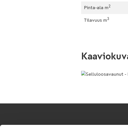
2
Pinta-ala m
3
Tilavuus m
Kaaviokuv