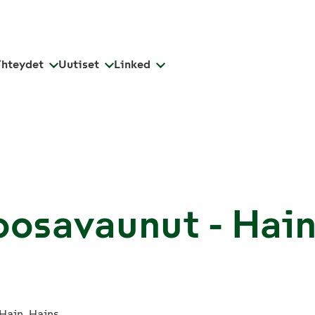
Yhteydet
Uutiset
Linked
oosavaunut - Hain