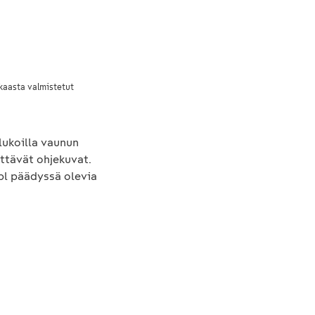
kaasta valmistetut
lukoilla vaunun
ttävät ohjekuvat.
kpl päädyssä olevia