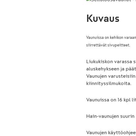
Kuvaus
Vaunuissa on kehikon varaan
siirrettävät sivupeitteet.
Liukukiskon varassa si
aluskehykseen ja päät
Vaunujen varusteisiin
kiinnityssilmukoita.
Vaunuissa on 16 kpl li
Hain-vaunujen suurin s
Vaunujen käyttöohjee