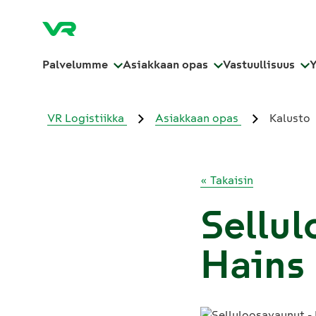
Palvelumme
Asiakkaan opas
Vastuullisuus
VR Logistiikka
Asiakkaan opas
Kalusto
«
Takaisin
Sellul
Hains