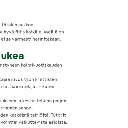
 tätäkin aukkoa.
hyvä fiilis kaikille. Meillä on
a ei se varmasti harmitakaan,
 tukea
nnistyneen kolmivuotiskauden
tajaa myös työn kriittisten
set häiriötekijät – kuten
ukseen ja keskustellaan paljon
Utriainen sanoo.
den keskeisiä tekijöitä. Tutorit
vointiin vaikuttavista asioista.