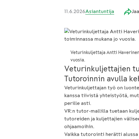
11.6.2026
Asiantuntija
Ja
Veturinkuljettaja Antti Haverine
vuosia.
Veturinkuljettajien t
Tutoroinnin avulla ke
Veturinkuljettajan työ on luonte
kanssa tiivistä yhteistyötä, mut
perille asti.
VR:n tutor-mallilla tuetaan kul
tutoreiden ja kuljettajien välis
ohjaamoihin.
Vaikka tutorointi herätti aluss