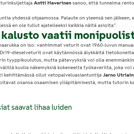
turinkuljettaja
Antti Haverinen
sanoo, että tunnelma rent
ntia yhdessä ohjaamossa. Palaute on yleensä sen jälkeen, ett
ssä en ole tullut ajatelleeksi kaikkia näitä asioita”.
kalusto vaatii monipuolis
haarukka on iso: vanhimmat veturit ovat 1960-luvun manuaal
Dr19-dieselveturit ovat käytännössä älykkäitä tietokoneita.
urin tyyppikoulutus, mutta pätevyyksiä voi olla enemmänkin
välillä kuulla näkemyksiä kokeneelta työkaverilta, joka voi
sti kehittämässä ollut vetopalveluasiantuntija
Jarno Utriai
itavat osansa osaamisen ylläpitämisestä, mutta tutorin ka
iat saavat lihaa luiden