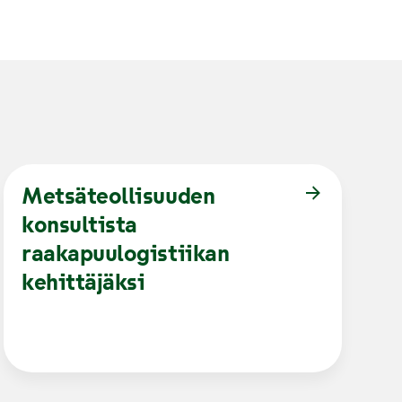
Metsäteollisuuden
konsultista
raakapuulogistiikan
kehittäjäksi