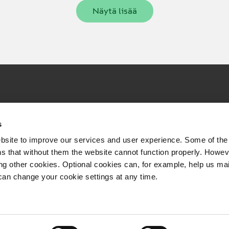
Näytä lisää
Pikalinkit
s
VR Logistiikka
bsite to improve our services and user experience. Some of the
VR Group
s that without them the website cannot function properly. Howev
ing other cookies. Optional cookies can, for example, help us ma
VR (matkustajaliikenne)
can change your cookie settings at any time.
VR Groupin vuosi­raportti
LinkedIn