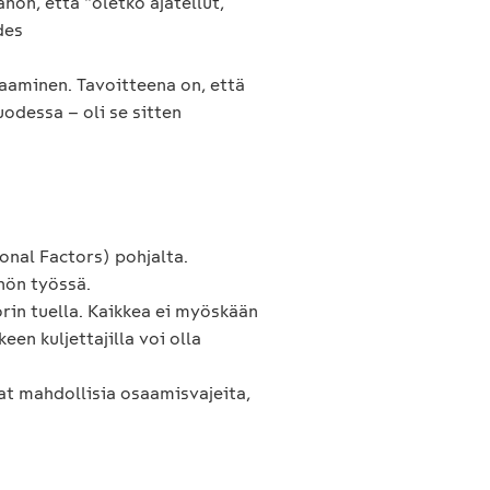
on, että “oletko ajatellut,
des
osaaminen. Tavoitteena on, että
odessa – oli se sitten
nal Factors) pohjalta.
nnön työssä.
rin tuella. Kaikkea ei myöskään
en kuljettajilla voi olla
at mahdollisia osaamisvajeita,