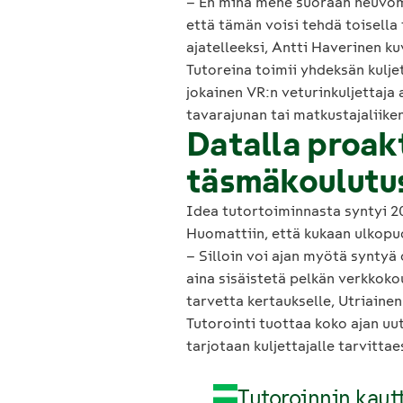
– En minä mene suoraan neuvomaa
että tämän voisi tehdä toisella 
ajatelleeksi, Antti Haverinen k
Tutoreina toimii yhdeksän kuljet
jokainen VR:n veturinkuljettaja
tavarajunan tai matkustajaliike
Datalla proakt
täsmäkoulutu
Idea tutortoiminnasta syntyi 
Huomattiin, että kukaan ulkopuo
– Silloin voi ajan myötä syntyä
aina sisäistetä pelkän verkkokou
tarvetta kertaukselle, Utriainen
Tutorointi tuottaa koko ajan uu
tarjotaan kuljettajalle tarvitta
Tutoroinnin kautt