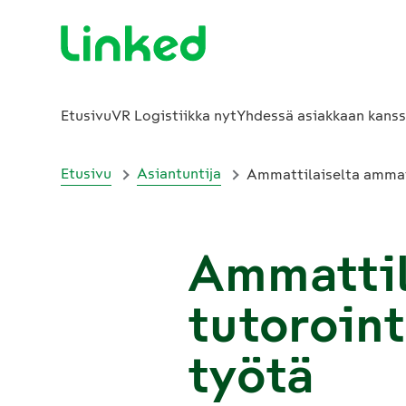
Etusivu
VR Logistiikka nyt
Yhdessä asiakkaan kans
Etusivu
Asiantuntija
Ammattilaiselta ammatt
Ammattil
tutoroint
työtä