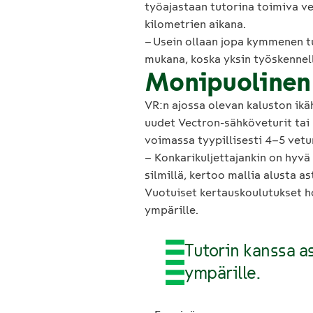
työajastaan tutorina toimiva ve
kilometrien aikana.
– Usein ollaan jopa kymmenen tu
mukana, koska yksin työskennelle
Monipuolinen 
VR:n ajossa olevan kaluston ikä
uudet Vectron-sähköveturit tai 
voimassa tyypillisesti 4–5 vet
– Konkarikuljettajankin on hyvä 
silmillä, kertoo mallia alusta a
Vuotuiset kertauskoulutukset ho
ympärille.
Tutorin kanssa as
ympärille.