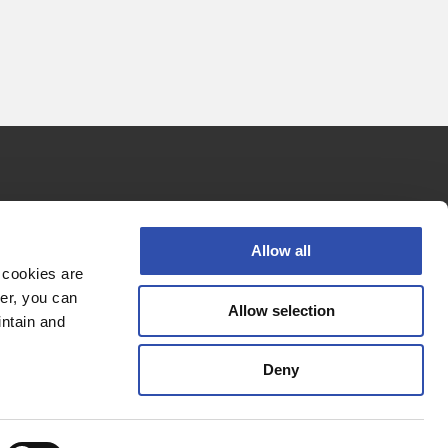
Seuraa meitä
Allow all
 cookies are
er, you can
Allow selection
intain and
Tietosuojaseloste
Deny
Evästeseloste
© 2026 VR Logistiikka