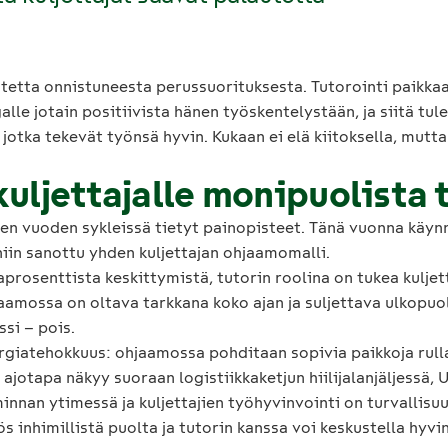
utetta onnistuneesta perussuorituksesta. Tutorointi paikkaa
le jotain positiivista hänen työskentelystään, ja siitä tulee 
 jotka tekevät työnsä hyvin. Kukaan ei elä kiitoksella, mutt
kuljettajalle monipuolista
men vuoden sykleissä tietyt painopisteet. Tänä vuonna käy
iin sanottu yhden kuljettajan ohjaamomalli.
aprosenttista keskittymistä, tutorin roolina on tukea kuljet
amossa on oltava tarkkana koko ajan ja suljettava ulkopuoli
ssi – pois.
rgiatehokkuus: ohjaamossa pohditaan sopivia paikkoja rulla
jotapa näkyy suoraan logistiikkaketjun hiilijalanjäljessä, 
innan ytimessä ja kuljettajien työhyvinvointi on turvallisuu
inhimillistä puolta ja tutorin kanssa voi keskustella hyvin