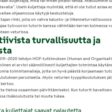
n kuljettajia, mitä tai miten pitäisi tehdä. Mieluummin san
tavalla”. Usein kuljettaja myöntää, että ei ole tullut asiaa e
uvailee ohjaamossa käytyjä keskusteluja.
tajan rinki, jolla on vahva kalusto- ja liikenneturvallisuus
 ajaa työvuoron tutorin kanssa vähintään kerran kolmessa vu
nteen veturissa.
iivista turvallisuutta ja
sta
2019–2020 tehdyn HOF-tutkimuksen (Human and Organisatio
linen ei arvioi säännöllisesti kuljettajien toimintaa käytä
 omia toimintamalleja, joita on hyvä päästä korjaamaan tuto
lutuksen perusteella. Myös veturien tyyppikoulutuksen jälke
 kertoo.
tta tietoa osaamisen päivittämiseksi. Kun tutorit havaitsev
essa lisäkoulutusta tai muuta tukea.
a kuljettajat saavat palautetta