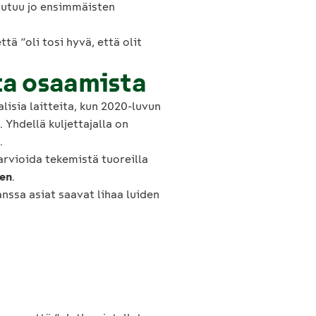
outuu jo ensimmäisten
ä “oli tosi hyvä, että olit
ta osaamista
isia laitteita, kun 2020-luvun
 Yhdellä kuljettajalla on
.
 arvioida tekemistä tuoreilla
nen
.
nssa asiat saavat lihaa luiden