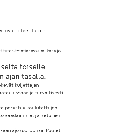
et tutor-toiminnassa mukana jo
selta toiselle.
 ajan tasalla.
ekevät kuljettajan
kataulussaan ja turvallisesti
ta perustuu koulutettujen
eto saadaan vietyä veturien
mukaan ajovuoroonsa. Puolet