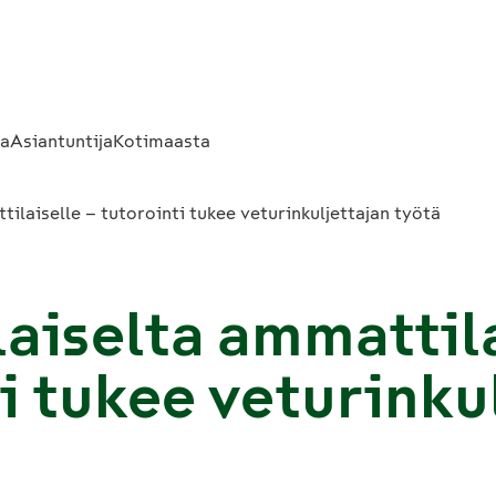
sa
Asiantuntija
Kotimaasta
ilaiselle – tutorointi tukee veturinkuljettajan työtä
aiselta ammattila
i tukee veturinku