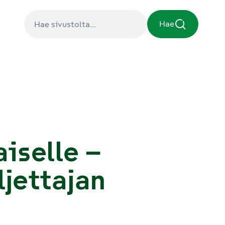
Hae
iselle –
ljettajan