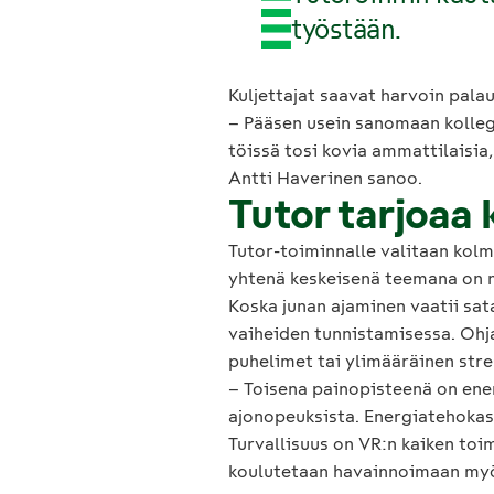
työstään.
Kuljettajat saavat harvoin pala
– Pääsen usein sanomaan kollegal
töissä tosi kovia ammattilaisia,
Antti Haverinen sanoo.
Tutor tarjoaa 
Tutor-toiminnalle valitaan kol
yhtenä keskeisenä teemana on n
Koska junan ajaminen vaatii sat
vaiheiden tunnistamisessa. Ohja
puhelimet tai ylimääräinen stre
– Toisena painopisteenä on ene
ajonopeuksista. Energiatehokas a
Turvallisuus on VR:n kaiken toim
koulutetaan havainnoimaan myös 