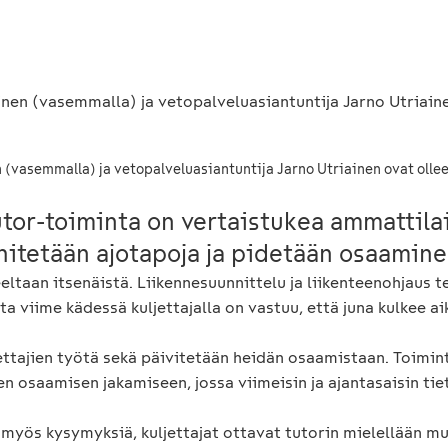
a
n (vasemmalla) ja vetopalveluasiantuntija Jarno Utriainen ovat olle
utor-toiminta on vertaistukea ammattilai
hitetään ajotapoja ja pidetään osaaminen
eltaan itsenäistä. Liikennesuunnittelu ja liikenteenohjaus t
ta viime kädessä kuljettajalla on vastuu, että juna kulkee ai
jettajien työtä sekä päivitetään heidän osaamistaan. Toimin
een osaamisen jakamiseen, jossa viimeisin ja ajantasaisin ti
a myös kysymyksiä, kuljettajat ottavat tutorin mielellään 