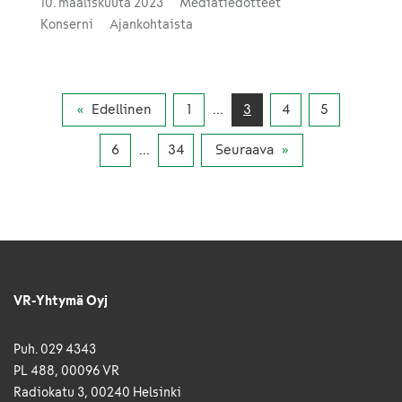
10. maaliskuuta 2023
Mediatiedotteet
kuljetettu rautateitse 3,9 miljoonaa tonnia.
Konserni
Ajankohtaista
Edellinen
1
...
3
4
5
6
...
34
Seuraava
VR-Yhtymä Oyj
Puh. 029 4343
PL 488, 00096 VR
Radiokatu 3, 00240 Helsinki