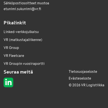
Sähkö­posti­osoitteet muotoa
etunimi.sukunimi@vr.fi
Pikalinkit
Linked-verkkojulkaisu
VR (matkustajaliikenne)
VR Group
VR Fleetcare
VR Groupin vuosiraportti
Seuraa meitä
Tietosuojaseloste
Evästeseloste
© 2026 VR Logistiikka