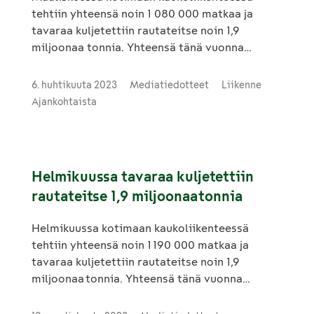
tehtiin yhteensä noin 1 080 000 matkaa ja
tavaraa kuljetettiin rautateitse noin 1,9
miljoonaa tonnia. Yhteensä tänä vuonna
tammi–maaliskuussa on tehty 3,4 miljoonaa
kotimaan kaukoliikenteen matkaa ja tavaraa
6. huhtikuuta 2023
Mediatiedotteet
Liikenne
kuljetettu rautateitse 5,9 miljoonaa tonnia.
Ajankohtaista
Helmikuussa tavaraa kuljetettiin
rautateitse 1,9 miljoonaa tonnia
Helmikuussa kotimaan kaukoliikenteessä
tehtiin yhteensä noin 1 190 000 matkaa ja
tavaraa kuljetettiin rautateitse noin 1,9
miljoonaa tonnia. Yhteensä tänä vuonna
tammi–helmikuussa on tehty 2,3 miljoonaa
kotimaan kaukoliikenteen matkaa ja tavaraa