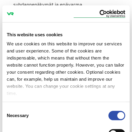
suhdannenäkymät ja epävarma
markkinatilanne vaikuttavat negatiivisesti
VR:n tavaraliikenteen volyymeihin. Tilanteen
vuoksi VR käynnistää mahdollista töiden
sopeuttamistarvetta koskevat
This website uses cookies
24. toukokuuta 2023
Mediatiedotteet
Konserni
muutosneuvottelut.
Ajankohtaista
We use cookies on this website to improve our services
and user experience. Some of the cookies are
indispensable, which means that without them the
website cannot function properly. However, you can tailor
Huhtikuussa tavaraa kuljetettiin
your consent regarding other cookies. Optional cookies
can, for example, help us maintain and improve our
rautateitse 2,2 miljoonaa tonnia
website. You can change your cookie settings at any
time.
Huhtikuussa kotimaan kaukoliikenteessä
tehtiin yhteensä noin 1 200 000 matkaa ja
tavaraa kuljetettiin rautateitse noin 2,2
Consent
Necessary
miljoonaa tonnia. Yhteensä tänä vuonna
Selection
tammi–huhtikuussa on tehty 4,62 miljoonaa
kotimaan kaukoliikenteen matkaa ja tavaraa
5. toukokuuta 2023
Mediatiedotteet
Konserni