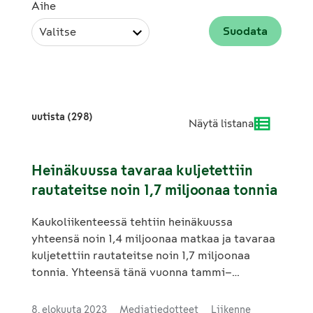
Aihe
Valitse
uutista (298)
Näytä listana
Heinäkuussa tavaraa kuljetettiin
rautateitse noin 1,7 miljoonaa tonnia
Kaukoliikenteessä tehtiin heinäkuussa
yhteensä noin 1,4 miljoonaa matkaa ja tavaraa
kuljetettiin rautateitse noin 1,7 miljoonaa
tonnia. Yhteensä tänä vuonna tammi–
heinäkuussa on tehty noin 8,6 miljoonaa
kaukoliikenteen matkaa ja tavaraa kuljetettu
8. elokuuta 2023
Mediatiedotteet
Liikenne