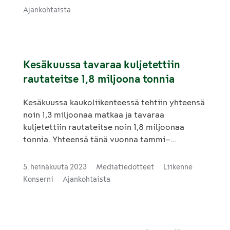
rautateitse 13,6 miljoonaa tonnia.
Ajankohtaista
Kesäkuussa tavaraa kuljetettiin
rautateitse 1,8 miljoona tonnia
Kesäkuussa kaukoliikenteessä tehtiin yhteensä
noin 1,3 miljoonaa matkaa ja tavaraa
kuljetettiin rautateitse noin 1,8 miljoonaa
tonnia. Yhteensä tänä vuonna tammi–
kesäkuussa on tehty noin 7,2 miljoonaa
kaukoliikenteen matkaa ja tavaraa kuljetettu
5. heinäkuuta 2023
Mediatiedotteet
Liikenne
rautateitse 11,8 miljoonaa tonnia.
Konserni
Ajankohtaista