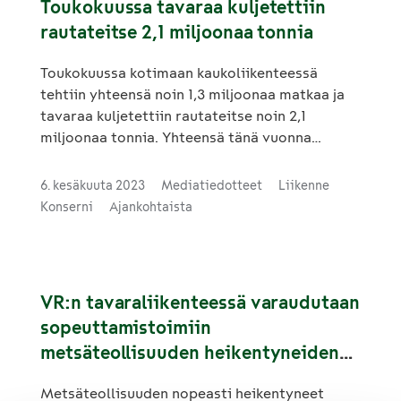
Toukokuussa tavaraa kuljetettiin
rautateitse 2,1 miljoonaa tonnia
Toukokuussa kotimaan kaukoliikenteessä
tehtiin yhteensä noin 1,3 miljoonaa matkaa ja
tavaraa kuljetettiin rautateitse noin 2,1
miljoonaa tonnia. Yhteensä tänä vuonna
tammi–toukokuussa on tehty lähes 6
miljoonaa kotimaan kaukoliikenteen matkaa ja
6. kesäkuuta 2023
Mediatiedotteet
Liikenne
tavaraa kuljetettu rautateitse 10,1 miljoonaa
Konserni
Ajankohtaista
tonnia.
VR:n tavaraliikenteessä varaudutaan
sopeuttamistoimiin
metsäteollisuuden heikentyneiden
näkymien vuoksi
Metsäteollisuuden nopeasti heikentyneet