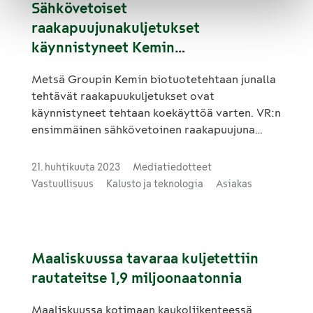
Sähkövetoiset
raakapuujunakuljetukset
käynnistyneet Kemin
biotuotetehtaalle
Metsä Groupin Kemin biotuotetehtaan junalla
tehtävät raakapuukuljetukset ovat
käynnistyneet tehtaan koekäyttöä varten. VR:n
ensimmäinen sähkövetoinen raakapuujuna
Rovaniemeltä Kemin tehtaalle liikennöitiin
perjantaina 21. huhtikuuta. Asiakkaan kanssa
21. huhtikuuta 2023
Mediatiedotteet
yhteistyössä on rautatiekuljetuksia varten
Vastuullisuus
Kalusto ja teknologia
Asiakas
suunniteltu supertehokas ja
ympäristöystävällinen kokonaisratkaisu
varmistamaan Kemin biotuotetehtaan
puunsaanti.
Maaliskuussa tavaraa kuljetettiin
rautateitse 1,9 miljoonaa tonnia
Maaliskuussa kotimaan kaukoliikenteessä