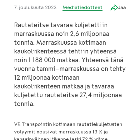
7. joulukuuta 2022
Mediatiedotteet
Jaa
Rautateitse tavaraa kuljetettiin
marraskuussa noin 2,6 miljoonaa
tonnia. Marraskuussa kotimaan
kaukoliikenteessä tehtiin yhteensä
noin 1 188 000 matkaa. Yhteensä tänä
vuonna tammi–marraskuussa on tehty
12 miljoonaa kotimaan
kaukoliikenteen matkaa ja tavaraa
kuljetettu rautateitse 27,4 miljoonaa
tonnia.
VR Transpointin kotimaan rautatiekuljetusten
volyymit nousivat marraskuussa 13 % ja
kansainvälinen liikenne laski 72 % viime