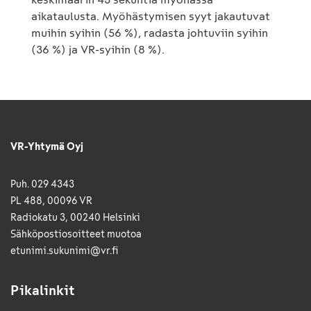
aikataulusta. Myöhästymisen syyt jakautuvat
muihin syihin (56 %), radasta johtuviin syihin
(36 %) ja VR-syihin (8 %).
VR-Yhtymä Oyj
Puh. 029 4343
PL 488, 00096 VR
Radiokatu 3, 00240 Helsinki
Sähkö­posti­osoitteet muotoa
etunimi.sukunimi@vr.fi
Pikalinkit