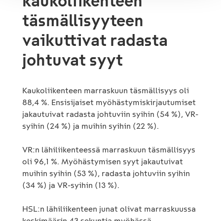
kaukoliikenteen
täsmällisyyteen
vaikuttivat radasta
johtuvat syyt
Kaukoliikenteen marraskuun täsmällisyys oli
88,4 %. Ensisijaiset myöhästymiskirjautumiset
jakautuivat radasta johtuviin syihin (54 %), VR-
syihin (24 %) ja muihin syihin (22 %).
VR:n lähiliikenteessä marraskuun täsmällisyys
oli 96,1 %. Myöhästymisen syyt jakautuivat
muihin syihin (53 %), radasta johtuviin syihin
(34 %) ja VR-syihin (13 %).
HSL:n lähiliikenteen junat olivat marraskuussa
keskimäärin 43 sekuntia myöhässä