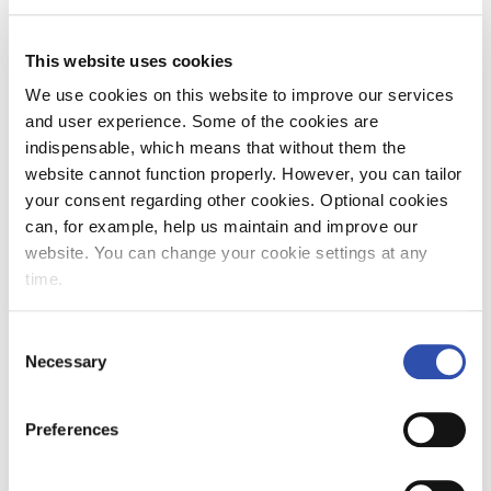
hyvin äkkiä ja nopealla aikataululla olemme
asiakkaidemme kanssa yhteistyössä
This website uses cookies
järjestelleet raakapuujärjestelmäämme ja
kuljetuskonsepteja uudelleen, mikä on
We use cookies on this website to improve our services
mahdollistanut korkeammat kuljetusmäärät"
,
and user experience. Some of the cookies are
VR:n toimitusjohtaja
Elisa Markula
kertoo.
indispensable, which means that without them the
website cannot function properly. However, you can tailor
your consent regarding other cookies. Optional cookies
can, for example, help us maintain and improve our
Marraskuussa
website. You can change your cookie settings at any
yhteensä 1 188 000
time.
kaukoliikenteen
Consent
Necessary
Selection
matkaa
Preferences
Marraskuussa kotimaan kaukoliikenteessä
tehtiin yhteensä noin 1 188 000 matkaa, mikä