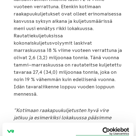
vuoteen verrattuna. Etenkin kotimaan
raakapuukuljetukset ovat olleet erinomaisessa
kasvussa syksyn aikana ja kuljetusmäärissä
meni uusi ennätys rikki lokakuussa.
Rautatiekuljetuksissa
kokonaiskuljetusvolyymit laskivat
marraskuussa 18 % viime vuoteen verrattuna ja
olivat 2,6 (3,2) miljoonaa tonnia. Tänä vuonna
tammi–marraskuussa on rautateitse kuljetettu
tavaraa 27,4 (34,0) miljoonaa tonnia, joka on
noin 19 % vähemmän kuin edellisenä vuonna.
Idän tavaraliikenne loppuu vuoden loppuun
mennessä.
”Kotimaan raakapuukuljetusten hyvä vire
jatkuu ja esimerkiksi lokakuussa pääsimme
jälleen hienosti uuteen ennätykseen.
Metsäteollisuuden raakapuun tarve kasvoi