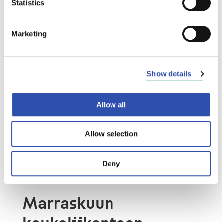
on noin 25 % enemmän kuin vuoden 2021
Statistics
marraskuussa ja 8 % vähemmän kuin
marraskuussa vuonna 2019.
Marketing
"Yleisen trendin mukaan näyttää siltä, että
ylipäätään ihmisten liikkuminen on vähentynyt
viime aikoina. Tämä näkyy myös
Show details
matkamääriemme taittumisena etenkin työ- ja
liikematkustuksen osalta. Juna tarjoaa
Allow all
huolettoman tavan matkustaa töihin tai
vapaa-ajan kohteisiin, joten uskon, että
asiakkaamme valitsevat matkoillensa
Allow selection
jatkossakin hiilineutraalin joukkoliikenteen”
,
Markula sanoo.
Deny
Marraskuun