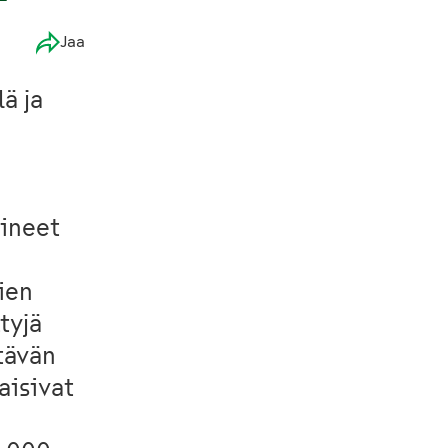
Jaa
ä ja
pineet
vien
tyjä
ttävän
aisivat
n