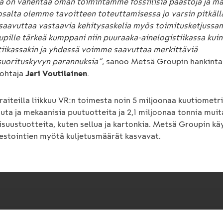
ta on vähentää oman toimintamme fossiilisia päästöjä ja ma
osalta olemme tavoitteen toteuttamisessa jo varsin pitkällä
aavuttaa vastaavia kehitysaskelia myös toimitusketjussa
pille tärkeä kumppani niin puuraaka-ainelogistiikassa kuin
tiikassakin ja yhdessä voimme saavuttaa merkittäviä
uorituskyvyn parannuksia”
, sanoo Metsä Groupin hankinta-
johtaja
Jari Voutilainen
.
raiteilla liikkuu VR:n toimesta noin 5 miljoonaa kuutiomet
uta ja mekaanisia puutuotteita ja 2,1 miljoonaa tonnia muit
isuustuotteita, kuten sellua ja kartonkia. Metsä Groupin kä
vestointien myötä kuljetusmäärät kasvavat.
Pikalinkit