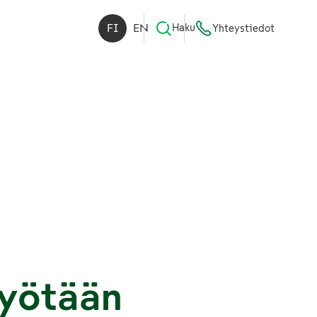
FI
EN
Haku
Yhteystiedot
työtään