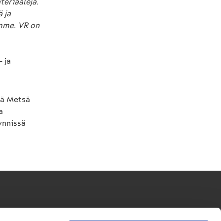
teriaaleja.
 ja
mme. VR on
 ja
riä Metsä
a
ynnissä
Seuraa meitä