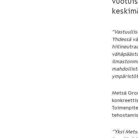
vuotuis
keskimä
"Vastuullis
Yhdessä vä
hiilineutra
vähäpäästö
ilmastonmu
mahdollis
ympäristöt
Metsä Grou
konkreetti
Toimenpitee
tehostamis
”Yksi Mets