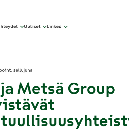
Yhteydet
Uutiset
Linked
 ja Metsä Group
vistävät
tuullisuusyhteis