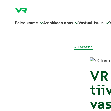
Palvelumme
Asiakkaan opas
Vastuullisuus
« Takaisin
VR
tii
vas