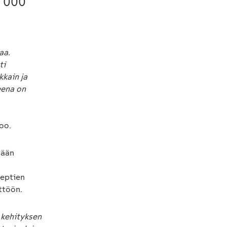
5 000
aa.
ti
kkain ja
eena on
oo.
mään
septien
ttöön.
 kehityksen