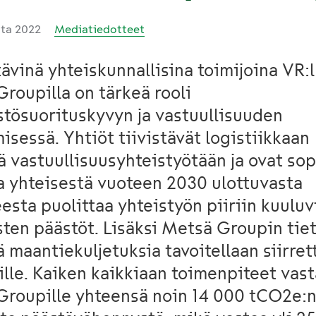
uta 2022
Mediatiedotteet
ävinä yhteiskunnallisina toimijoina VR:ll
roupilla on tärkeä rooli
tösuorituskyvyn ja vastuullisuuden
isessä. Yhtiöt tiivistävät logistiikkaan
ää vastuullisuusyhteistyötään ja ovat so
 yhteisestä vuoteen 2030 ulottuvasta
eesta puolittaa yhteistyön piiriin kuulu
sten päästöt. Lisäksi Metsä Groupin tiet
ä maantiekuljetuksia tavoitellaan siirre
ille. Kaiken kaikkiaan toimenpiteet vast
Groupille yhteensä noin 14 000 tCO2e: