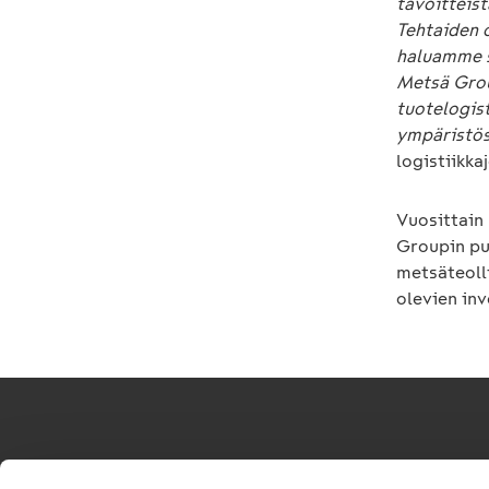
tavoitteis
Tehtaiden 
haluamme s
Metsä Grou
tuotelogis
ympäristös
logistiikka
Vuosittain 
Groupin pu
metsäteoll
olevien in
VR-Yhtymä Oyj