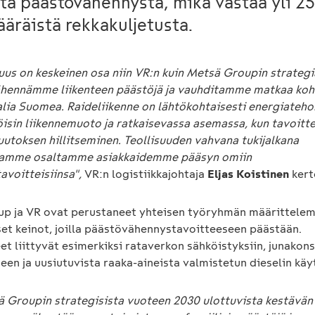
ta päästövähennystä, mikä vastaa yli 2
äräistä rekkakuljetusta.
uus on keskeinen osa niin VR:n kuin Metsä Groupin strategi
hennämme liikenteen päästöjä ja vauhditamme matkaa koh
alia Suomea. Raideliikenne on lähtökohtaisesti energiateho
isin liikennemuoto ja ratkaisevassa asemassa, kun tavoitt
utoksen hillitseminen. Teollisuuden vahvana tukijalkana
tamme osaltamme asiakkaidemme pääsyn omiin
avoitteisiinsa",
VR:n logistiikkajohtaja
Eljas Koistinen
kert
p ja VR ovat perustaneet yhteisen työryhmän määrittele
set keinot, joilla päästövähennystavoitteeseen päästään.
t liittyvät esimerkiksi rataverkon sähköistyksiin, junakon
een ja uusiutuvista raaka-aineista valmistetun dieselin käy
ä Groupin strategisista vuoteen 2030 ulottuvista kestävän