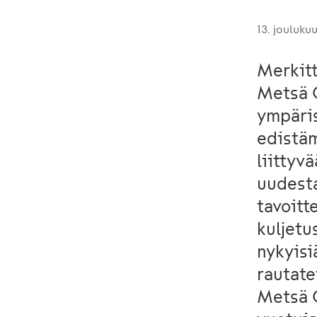
13. jouluku
Merkitt
Metsä G
ympäris
edistäm
liittyv
uudesta
tavoitt
kuljetu
nykyisi
rautate
Metsä 