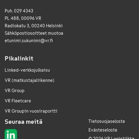
Puh. 029 4343
PL 488, 00096 VR
Radiokatu 3, 00240 Helsinki
Sähkö­posti­osoitteet muotoa
etunimi.sukunimi@vr.fi
Pikalinkit
Linked-verkkojulkaisu
VR (matkustajaliikenne)
VR Group
VR Fleetcare
VR Groupin vuosiraportti
Seuraa meitä
Tietosuojaseloste
Evästeseloste
© 2026 VR Logistiikka