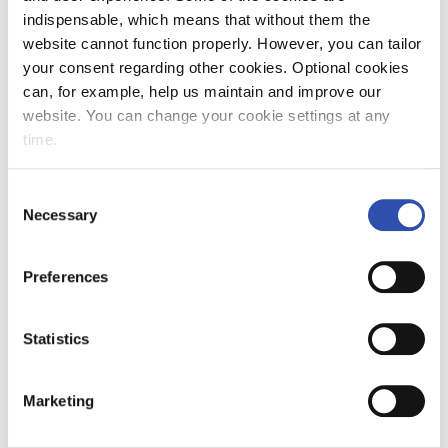
teollisuuden yleisesti heikentyneet
indispensable, which means that without them the
website cannot function properly. However, you can tailor
näkymät, etenkin
your consent regarding other cookies. Optional cookies
metsäteollisuudessa, heijastuvat
can, for example, help us maintain and improve our
koko toimitusketjuun – ja laskevat
website. You can change your cookie settings at any
tavaraliikenteen kuljetusennusteita.
time.
Consent
Varautuakseen kysynnän mahdolliseen
Necessary
Selection
heikkenemiseen, VR käynnistää
logistiikkaliiketoiminnassaan, VR
Transpointissa, tilapäisiä lomautuksia
Preferences
koskevat muutosneuvottelut.
Muutosneuvotteluiden piirissä ovat
Statistics
tavaraliikenteen ratapihatyöntekijät, yhteensä
noin 550 henkilöä.
Marketing
Mahdolliset tilapäiset lomautukset voivat
vaihdella alueittain tai paikkakunnittain