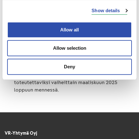
asiakaskysynnän mukaisesti. Tilapäiset
Show details
lomautukset pyritään pitämään
mahdollisimman lyhytaikaisina.
Lomautustarvetta on myös mahdollista
Allow all
vähentää muilla järjestelyllä, esimerkiksi
vapaaehtoisilla vapailla ja lomajärjestelyillä.
Allow selection
Mahdollinen lomautustarve on enintään 90
päivää henkilöä kohden.
Deny
Tilapäiset lomautukset on suunniteltu
toteutettaviksi vaiheittain maaliskuun 2025
loppuun mennessä.
VR-Yhtymä Oyj