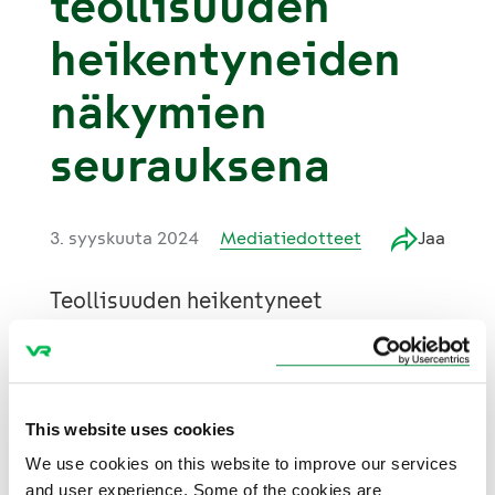
teollisuuden
heikentyneiden
näkymien
seurauksena
3. syyskuuta 2024
Mediatiedotteet
Jaa
Teollisuuden heikentyneet
suhdanteet ja epävarma
markkinatilanne vaikuttavat suoraan
tavaraliikenteen kysyntään ja
tulevaisuuden näkymiin.
This website uses cookies
Tavaraliikenne on riippuvainen
We use cookies on this website to improve our services
raskaan teollisuuden sykleistä ja
and user experience. Some of the cookies are