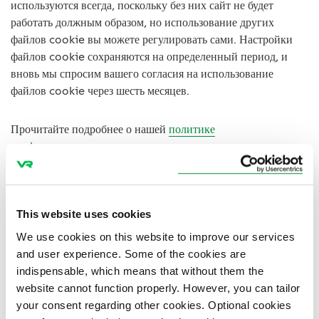
используются всегда, поскольку без них сайт не будет
работать должным образом, но использование других
файлов cookie вы можете регулировать сами. Настройки
файлов cookie сохраняются на определенный период, и
вновь мы спросим вашего согласия на использование
файлов cookie через шесть месяцев.
Прочитайте подробнее о нашей
политике
конфиденциальности
и ознакомьтесь с нашими заявлениями
о конфиденциальности.
This website uses cookies
Обязательные функциональные файлы
We use cookies on this website to improve our services
cookie
and user experience. Some of the cookies are
indispensable, which means that without them the
website cannot function properly. However, you can tailor
Некоторые файлы cookie необходимы для
your consent regarding other cookies. Optional cookies
функционирования, безопасности и удобства использования