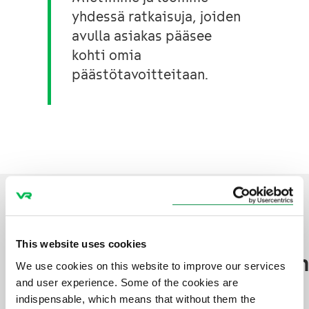
yhdessä ratkaisuja, joiden
avulla asiakas pääsee
kohti omia
päästötavoitteitaan.
VR ja Metsä Group
tiivistävät
This website uses cookies
vastuullisuusyhteistyötää
We use cookies on this website to improve our services
and user experience. Some of the cookies are
indispensable, which means that without them the
Merkittävinä yhteiskunnallisina toimijoina VR:llä ja