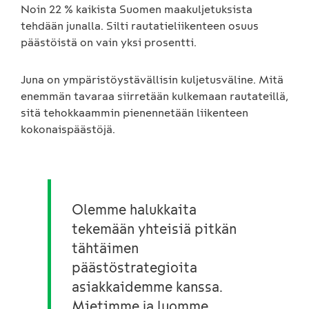
Noin 22 % kaikista Suomen maakuljetuksista
tehdään junalla. Silti rautatieliikenteen osuus
päästöistä on vain yksi prosentti.
Juna on ympäristöystävällisin kuljetusväline. Mitä
enemmän tavaraa siirretään kulkemaan rautateillä,
sitä tehokkaammin pienennetään liikenteen
kokonaispäästöjä.
Olemme halukkaita
tekemään yhteisiä pitkän
tähtäimen
päästöstrategioita
asiakkaidemme kanssa.
Mietimme ja luomme