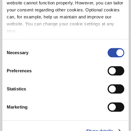
website cannot function properly. However, you can tailor
Metsä Groupilla on tärkeä rooli
your consent regarding other cookies. Optional cookies
ympäristösuorituskyvyn ja vastuullisuuden
can, for example, help us maintain and improve our
edistämisessä. Yhtiöt tiivistävät logistiikkaan
website. You can change your cookie settings at any
liittyvää vastuullisuusyhteistyötään ja ovat
time.
sopineet uudesta yhteisestä vuoteen 2030
ulottuvasta tavoitteesta puolittaa yhteistyön
Consent
piiriin kuuluvien kuljetusten päästöt. Lisäksi Metsä
Necessary
Selection
Groupin tiettyjä nykyisiä maantiekuljetuksia
tavoitellaan siirrettävän rautateille. Kaiken
kaikkiaan toimenpiteet vastaisivat Metsä
Preferences
Groupille yhteensä noin 14 000 tCO2e:n vuotuista
päästövähennystä, mikä vastaa yli 25 000
Statistics
keskimääräistä rekkakuljetusta.
Marketing
Lue lisää
Show details