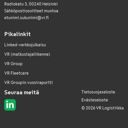
Radiokatu 3, 00240 Helsinki
Sähkö­posti­osoitteet muotoa
etunimi.sukunimi@vr.fi
Pikalinkit
Linked-verkkojulkaisu
VR (matkustajaliikenne)
VR Group
VR Fleetcare
VR Groupin vuosiraportti
Seuraa meitä
Tietosuojaseloste
Evästeseloste
© 2026 VR Logistiikka