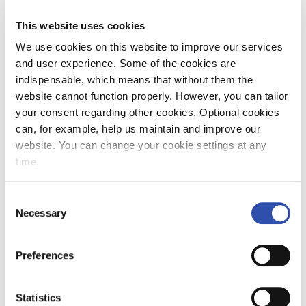
Kouvola
This website uses cookies
Asiakaspalvelu rautatiekuljetukset
We use cookies on this website to improve our services
Puh. 029 43 30 183
and user experience. Some of the cookies are
laskutus.rautatie@vr.fi
indispensable, which means that without them the
website cannot function properly. However, you can tailor
your consent regarding other cookies. Optional cookies
Asiakaspalvelu raakapuukuljetukset
can, for example, help us maintain and improve our
Puh. 029 43 30 180
website. You can change your cookie settings at any
logistiikka.metsa@vr.fi
time.
Asiakaspalvelu nimetyt asiakkaat
Consent
Puh. 029 43 30 180
Necessary
Selection
logistiikka.asiakaspalvelu@vr.fi
Preferences
Statistics