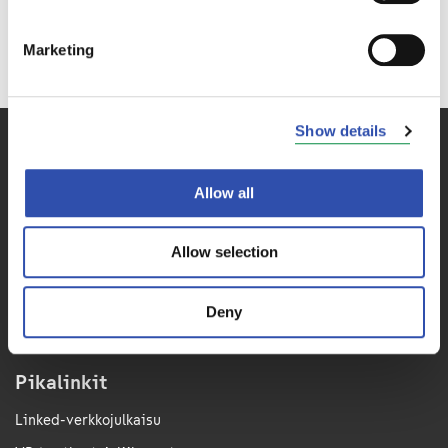
Marketing
Show details
VR-Yhtymä Oyj
Allow all
Puh. 029 4343
Allow selection
PL 488, 00096 VR
Radiokatu 3, 00240 Helsinki
Sähkö­posti­osoitteet muotoa
Deny
etunimi.sukunimi@vr.fi
Pikalinkit
Linked-verkkojulkaisu