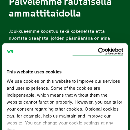
Palvelemme rautaisella
ammattitaidolla
Joukkueemme koostuu sekä kokeneista että
nuorista osaajista, joiden päämääränä on aina
palveluumme tyytyväinen asiakas.
Kehitämme toimintaamme jatkuvasti yhdessä
henkilöstön kanssa. Haluamme, että
This website uses cookies
työntekijämme menestyvät ja voivat hyvin.
We use cookies on this website to improve our services
and user experience. Some of the cookies are
Olemme kiinnostuneita aina, kun hyviä osaajia on
indispensable, which means that without them the
liikkeellä. Tarjoamme monipuolisia ja haastavia
website cannot function properly. However, you can tailor
tehtäviä sekä mukavat työkaverit.
your consent regarding other cookies. Optional cookies
can, for example, help us maintain and improve our
website. You can change your cookie settings at any
Lisätietoja löydät VR Groupin
time.