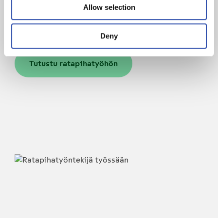
ratapihojen
Allow selection
ammattilaiseksi?
Deny
Tutustu ratapihatyöhön