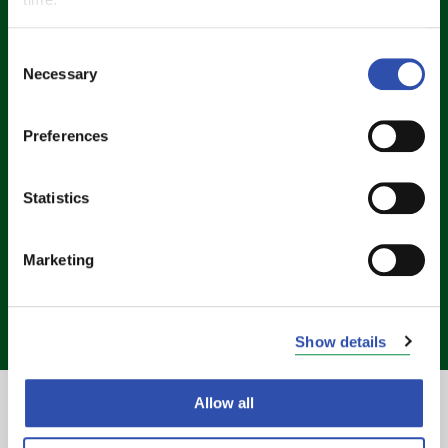
verkkosivuilta
Consent
Necessary
Selection
Preferences
Statistics
Marketing
Show details
Allow all
Olisiko sinusta