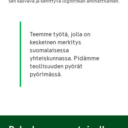
sen kasvava ja kehittyvä logistiikan ammattilainen.
Teemme työtä, jolla on
keskeinen merkitys
suomalaisessa
yhteiskunnassa. Pidämme
teollisuuden pyörät
pyörimässä.