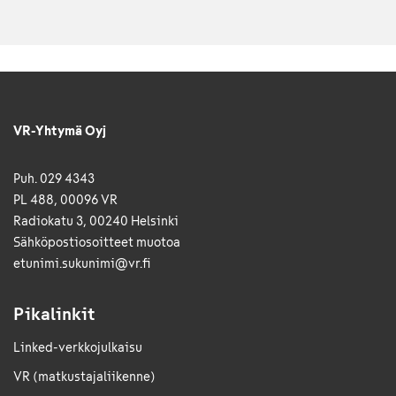
VR-Yhtymä Oyj
Puh. 029 4343
PL 488, 00096 VR
Radiokatu 3, 00240 Helsinki
Sähkö­posti­osoitteet muotoa
etunimi.sukunimi@vr.fi
Pikalinkit
Linked-verkkojulkaisu
VR (matkustajaliikenne)