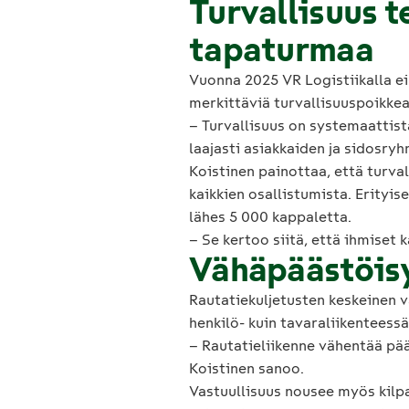
Turvallisuus 
tapaturmaa
Vuonna 2025 VR Logistiikalla ei
merkittäviä turvallisuuspoikke
– Turvallisuus on systemaattist
laajasti asiakkaiden ja sidosr
Koistinen painottaa, että turval
kaikkien osallistumista. Erityi
lähes 5 000 kappaletta.
– Se kertoo siitä, että ihmiset 
Vähäpäästöisy
Rautatiekuljetusten keskeinen v
henkilö- kuin tavaraliikenteess
– Rautatieliikenne vähentää pä
Koistinen sanoo.
Vastuullisuus nousee myös kilpa