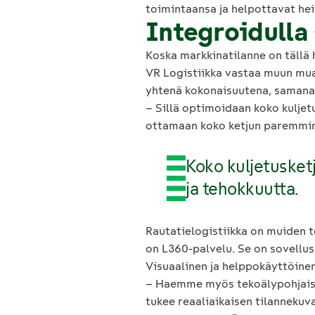
toimintaansa ja helpottavat he
Integroidulla
Koska markkinatilanne on tällä 
VR Logistiikka vastaa muun muas
yhtenä kokonaisuutena, samanai
– Sillä optimoidaan koko kuljet
ottamaan koko ketjun paremmin 
Koko kuljetusket
ja tehokkuutta.
Rautatielogistiikka on muiden 
on L360-palvelu. Se on sovellus,
Visuaalinen ja helppokäyttöine
– Haemme myös tekoälypohjaisia 
tukee reaaliaikaisen tilanneku