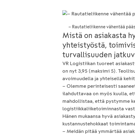
– Rautatieliikenne vähentää pää
Mistä on asiakasta hy
yhteistyöstä, toimivi
turvallisuuden jatkuv
VR Logistiikan tuoreet asiakas
on nyt 3,95 (maksimi 5). Teolli
avoimuudella ja yhteisellä kehi
– Olemme perinteisesti saaneet 
ilahduttavaa on myös kuulla, e
mahdollistaa, että pystymme ke
logistiikkaliiketoiminnasta vas
Hänen mukaansa hyvä asiakastyy
kustannustehokkaat toimintamall
– Meidän pitää ymmärtää asiakka