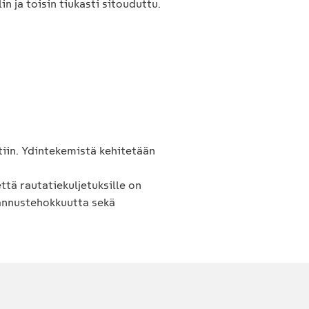
in ja toisin tiukasti sitouduttu.
ntiin. Ydintekemistä kehitetään
ttä rautatiekuljetuksille on
stannustehokkuutta sekä