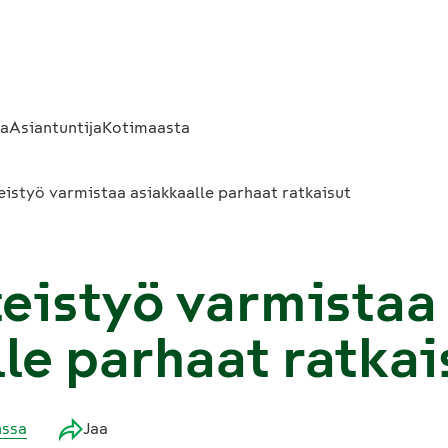
sa
Asiantuntija
Kotimaasta
teistyö varmistaa asiakkaalle parhaat ratkaisut
teistyö varmistaa
le parhaat ratkai
nssa
Jaa