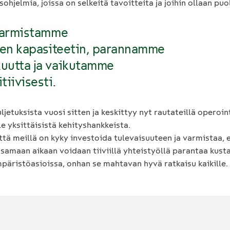
hjelmia, joissa on selkeitä tavoitteita ja joihin ollaan puol
 varmistamme
ten kapasiteetin, parannamme
uutta ja vaikutamme
iivisesti.
jetuksista vuosi sitten ja keskittyy nyt rautateillä operoi
ole yksittäisistä kehityshankkeista.
tä meillä on kyky investoida tulevaisuuteen ja varmistaa, e
un samaan aikaan voidaan tiiviillä yhteistyöllä parantaa ku
mpäristöasioissa, onhan se mahtavan hyvä ratkaisu kaikille.