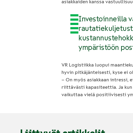
asiakkaiden kanssa vastuullisuuso
Investoinneilla
rautatiekuljetus
kustannustehokk
ympäristöön posit
VR Logistiikka luopui maantiekul
hyvin pitkäjänteisesti, kyse ei 
– On myös asiakkaan intressi, et
riittävästi kapasiteettia. Ja k
vaikuttaa vielä positiivisesti y