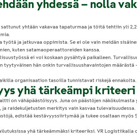
tehdään yhdessä – nolla va
 sattunut yhtään vakavaa tapaturmaa ja töitä tehtiin yli 2,2
amia.
a työtä ja jatkuvaa oppimista. Se ei ole vain meidän sisäin
yhmien, kuten satamaoperaattoreiden kanssa.
lisuustyössä ei voi koskaan pysähtyä paikalleen. Turvallisuu
sen tyytyväinen hän onkin turvallisuushavaintojen määrästä 
kaikilla organisaation tasoilla tunnistavat riskejä ennakolta.
ys yhä tärkeämpi kriteeri
altti on vähäpäästöisyys. Juna on päästöjen näkökulmasta 
ä, ja raidekuljetusten merkitys vain kasvaa tulevaisuudessa.
ästöjä, edistää kestävyyssiirtymää ja tukee osaltaan myö
ilutuksissa yhä tärkeämmäksi kriteeriksi. VR Logistiikalla