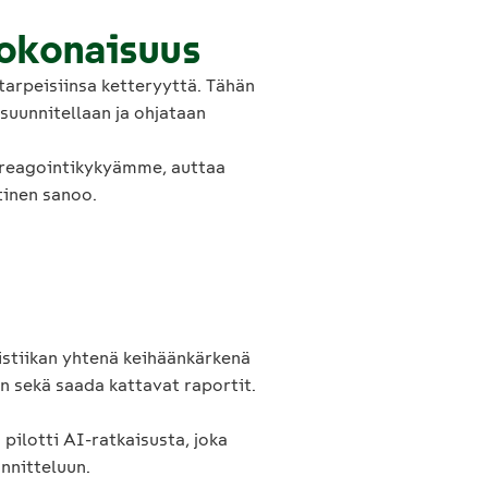
kokonaisuus
tarpeisiinsa ketteryyttä. Tähän
suunnitellaan ja ohjataan
aa reagointikykyämme, auttaa
tinen sanoo.
istiikan yhtenä keihäänkärkenä
an sekä saada kattavat raportit.
pilotti AI-ratkaisusta, joka
nnitteluun.