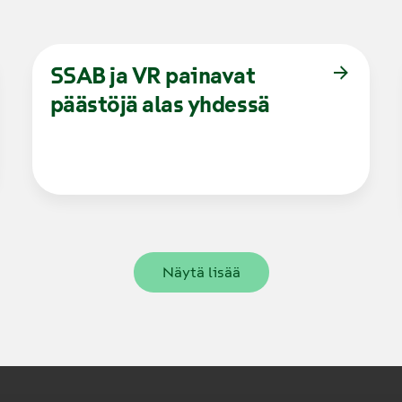
SSAB ja VR painavat
päästöjä alas yhdessä
Näytä lisää