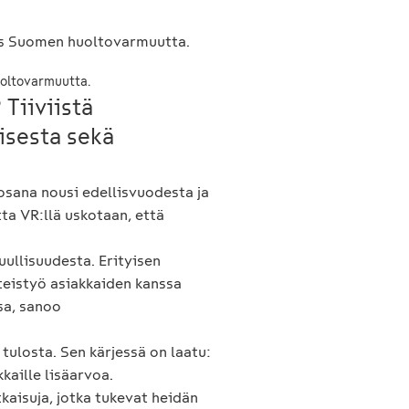
uoltovarmuutta.
 Tiiviistä
misesta sekä
osana nousi edellisvuodesta ja
ta VR:llä uskotaan, että
uullisuudesta. Erityisen
teistyö asiakkaiden kanssa
sa, sanoo
ulosta. Sen kärjessä on laatu:
kaille lisäarvoa.
kaisuja, jotka tukevat heidän