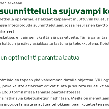
idän arkeaan.
 suunnittelulla sujuvampi 
hetkellä epävarma, asiakkaat kaipaavat muuttuviin kuljetus
sa integroidulla suunnittelullaan, jossa resurssien käyttö 
kaisesti.
usketjua, ei vain sen yksittäisiä osa-alueita. Tämä parant
haltuun ja näkyy asiakkaalle laatuna ja tehokkuutena, Kois
jun optimointi parantaa laatua
toimialojen tapaan yhä vahvemmin datalla ohjattua. VR Log
 jonka kautta asiakkaat voivat tilata ja seurata kuljetuksia
n L360 toimii missä tahansa päätelaitteessa.
ratkaisuja kuljetusketjun hallintaan. Meillä on meneillään 
van muodostamista ja auttaa tehokkaampaan kuljetusten suu