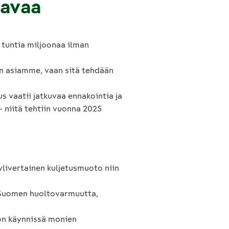
kavaa
 tuntia miljoonaa ilman
en asiamme, vaan sitä tehdään
s vaatii jatkuvaa ennakointia ja
– niitä tehtiin vuonna 2025
ylivertainen kuljetusmuoto niin
s Suomen huoltovarmuutta,
 on käynnissä monien