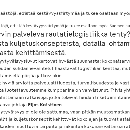
stöjä, edistää kestävyyssiirtymää ja tukee osaltaan myös Suomen h
vin palveleva rautatielogistiikka tehty?
sta kuljetuskonsepteista, datalla johta
asta kehittämisestä.
tyytyväisyysluvut kertovat hyvästä suunnasta: kokonaisarv
suuden suhdannevaihtelut haastavat logistiikan kenttää, mut
ttämisellä pärjää jatkossakin.
hyviä arvioita palvelualttiudesta, turvallisuudesta ja vast
ttä luotettavuutemme kumppanina on vahvistunut. Tiivis yh
hittämään ratkaisuja, jotka tukevat heidän liiketoimintaan
taava johtaja
Eljas Koistinen
.
tyväisyys ei ole ole sattumaa, vaan pitkän muutosmatkan t
it ja kuljetuskonseptit kehittyvät koko ajan ja tuovat asiak
iden muuttuvia tarpeita ja rakentaa kokonaisvaltaisia rat