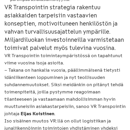
VR Transpointin strategia rakentuu
asiakkaiden tarpeisiin vastaavien
konseptien, motivoituneen henkilöstön ja
vahvan turvallisuusajattelun ympärille.
Miljardiluokan investoinneilla varmistetaan
toimivat palvelut myös tulevina vuosina.
VR Transpointin toimintaympäristössä on tapahtunut
viime vuosina isoja asioita.
– Takana on hankalia vuosia, päällimmäisenä tietysti
idänliikenteen loppuminen ja nyt teollisuuden
suhdannemuutokset. Siksi meidänkin on pitänyt tehdä
toimenpiteitä, joilla pystymme reagoimaan
tilanteeseen ja vastaamaan mahdollisimman hyvin
muuttuneisiin asiakastarpeisiin, sanoo VR Transpointin
johtaja
Eljas Koistinen
.
Iso sisäinen muutos VR:llä on ollut logistiikan ja
junaliikennöinnin toimintojen yhdistäminen yhdeksi