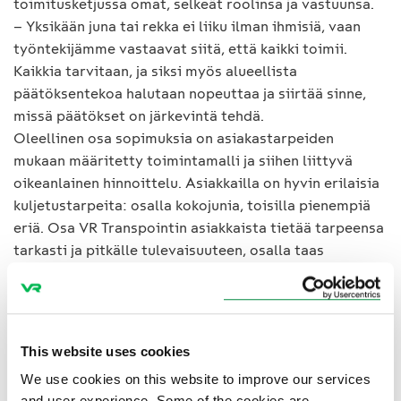
toimitusketjussa omat, selkeät roolinsa ja vastuunsa.
– Yksikään juna tai rekka ei liiku ilman ihmisiä, vaan
työntekijämme vastaavat siitä, että kaikki toimii.
Kaikkia tarvitaan, ja siksi myös alueellista
päätöksentekoa halutaan nopeuttaa ja siirtää sinne,
missä päätökset on järkevintä tehdä.
Oleellinen osa sopimuksia on asiakastarpeiden
mukaan määritetty toimintamalli ja siihen liittyvä
oikeanlainen hinnoittelu. Asiakkailla on hyvin erilaisia
kuljetustarpeita: osalla kokojunia, toisilla pienempiä
eriä. Osa VR Transpointin asiakkaista tietää tarpeensa
tarkasti ja pitkälle tulevaisuuteen, osalla taas
liiketoiminta vaatii, että kuljetustarpeita pitää
muokata suhdanteiden muuttuessa nopeastikin.
– Niille asiakkaille, jotka tarvitsevat joustoa, me
rakennamme sen jouston. Niille, jotka voivat toimia
This website uses cookies
enemmän ennakoivasti, konsepti ja hinta muodostuvat
We use cookies on this website to improve our services
sen mukaisesti. Jokaiseen asiakastarpeeseen
and user experience. Some of the cookies are