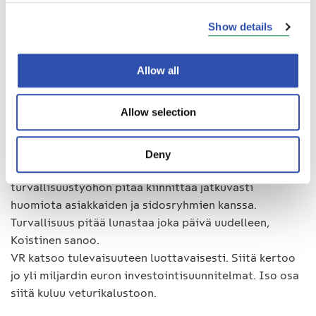
turvallisuuden parantamiseen.
Show details
Onnettomuudesta huolimatta turvallisuudessa on
saavutettu myös hyviä tuloksia monella osa-alueella,
ja sen on mahdollistanut turvallisuuden varmistaminen
Allow all
laajalla rintamalla: ennakoivalla turvallisuustyöllä,
säännöllisellä turvallisuushavainnoinnilla ja jatkuvalla
Allow selection
kehittämisellä, yhdessä myös asiakkaiden kanssa.
– Turvallisuus on meille ykkösasia ja se on sitä myös
meidän asiakkaillemme. Koska operoimme
Deny
ympäristössä, jossa on useita toimijoita,
turvallisuustyöhön pitää kiinnittää jatkuvasti
huomiota asiakkaiden ja sidosryhmien kanssa.
Turvallisuus pitää lunastaa joka päivä uudelleen,
Koistinen sanoo.
VR katsoo tulevaisuuteen luottavaisesti. Siitä kertoo
jo yli miljardin euron investointisuunnitelmat. Iso osa
siitä kuluu veturikalustoon.