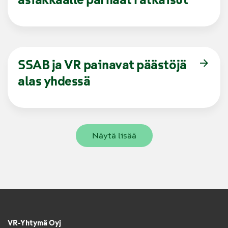
SSAB ja VR painavat päästöjä
alas yhdessä
Näytä lisää
VR-Yhtymä Oyj