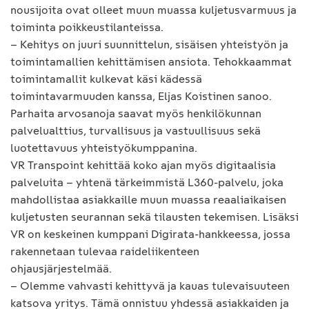
nousijoita ovat olleet muun muassa kuljetusvarmuus ja
toiminta poikkeustilanteissa.
– Kehitys on juuri suunnittelun, sisäisen yhteistyön ja
toimintamallien kehittämisen ansiota. Tehokkaammat
toimintamallit kulkevat käsi kädessä
toimintavarmuuden kanssa, Eljas Koistinen sanoo.
Parhaita arvosanoja saavat myös henkilökunnan
palvelualttius, turvallisuus ja vastuullisuus sekä
luotettavuus yhteistyökumppanina.
VR Transpoint kehittää koko ajan myös digitaalisia
palveluita – yhtenä tärkeimmistä L360-palvelu, joka
mahdollistaa asiakkaille muun muassa reaaliaikaisen
kuljetusten seurannan sekä tilausten tekemisen. Lisäksi
VR on keskeinen kumppani Digirata-hankkeessa, jossa
rakennetaan tulevaa raideliikenteen
ohjausjärjestelmää.
– Olemme vahvasti kehittyvä ja kauas tulevaisuuteen
katsova yritys. Tämä onnistuu yhdessä asiakkaiden ja