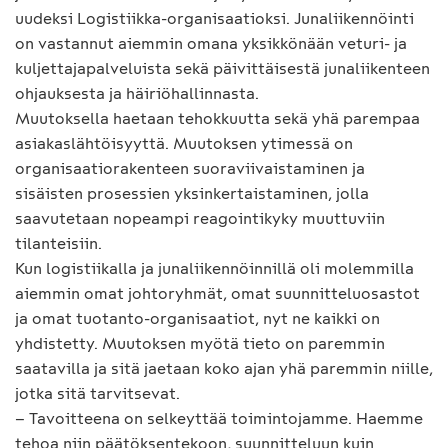
uudeksi Logistiikka-organisaatioksi. Junaliikennöinti
on vastannut aiemmin omana yksikkönään veturi- ja
kuljettajapalveluista sekä päivittäisestä junaliikenteen
ohjauksesta ja häiriöhallinnasta.
Muutoksella haetaan tehokkuutta sekä yhä parempaa
asiakaslähtöisyyttä. Muutoksen ytimessä on
organisaatiorakenteen suoraviivaistaminen ja
sisäisten prosessien yksinkertaistaminen, jolla
saavutetaan nopeampi reagointikyky muuttuviin
tilanteisiin.
Kun logistiikalla ja junaliikennöinnillä oli molemmilla
aiemmin omat johtoryhmät, omat suunnitteluosastot
ja omat tuotanto-organisaatiot, nyt ne kaikki on
yhdistetty. Muutoksen myötä tieto on paremmin
saatavilla ja sitä jaetaan koko ajan yhä paremmin niille,
jotka sitä tarvitsevat.
– Tavoitteena on selkeyttää toimintojamme. Haemme
tehoa niin päätöksentekoon, suunnitteluun kuin