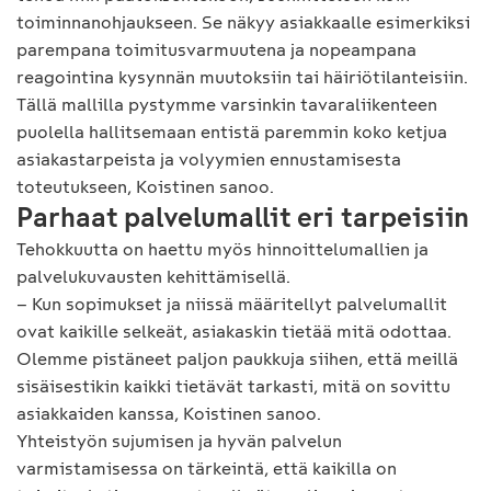
toiminnanohjaukseen. Se näkyy asiakkaalle esimerkiksi
parempana toimitusvarmuutena ja nopeampana
reagointina kysynnän muutoksiin tai häiriötilanteisiin.
Tällä mallilla pystymme varsinkin tavaraliikenteen
puolella hallitsemaan entistä paremmin koko ketjua
asiakastarpeista ja volyymien ennustamisesta
toteutukseen, Koistinen sanoo.
Parhaat palvelumallit eri tarpeisiin
Tehokkuutta on haettu myös hinnoittelumallien ja
palvelukuvausten kehittämisellä.
– Kun sopimukset ja niissä määritellyt palvelumallit
ovat kaikille selkeät, asiakaskin tietää mitä odottaa.
Olemme pistäneet paljon paukkuja siihen, että meillä
sisäisestikin kaikki tietävät tarkasti, mitä on sovittu
asiakkaiden kanssa, Koistinen sanoo.
Yhteistyön sujumisen ja hyvän palvelun
varmistamisessa on tärkeintä, että kaikilla on