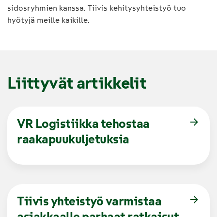
sidosryhmien kanssa. Tiivis kehitysyhteistyö tuo
hyötyjä meille kaikille.
Liittyvät artikkelit
VR Logistiikka tehostaa
raakapuukuljetuksia
Tiivis yhteistyö varmistaa
asiakkaalle parhaat ratkaisut