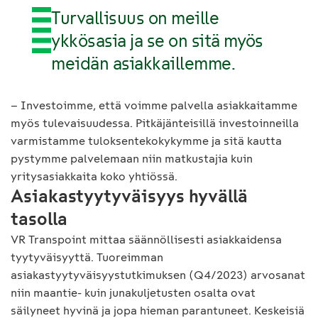
Turvallisuus on meille
ykkösasia ja se on sitä myös
meidän asiakkaillemme.
– Investoimme, että voimme palvella asiakkaitamme
myös tulevaisuudessa. Pitkäjänteisillä investoinneilla
varmistamme tuloksentekokykymme ja sitä kautta
pystymme palvelemaan niin matkustajia kuin
yritysasiakkaita koko yhtiössä.
Asiakastyytyväisyys hyvällä
tasolla
VR Transpoint mittaa säännöllisesti asiakkaidensa
tyytyväisyyttä. Tuoreimman
asiakastyytyväisyystutkimuksen (Q4/2023) arvosanat
niin maantie- kuin junakuljetusten osalta ovat
säilyneet hyvinä ja jopa hieman parantuneet. Keskeisiä