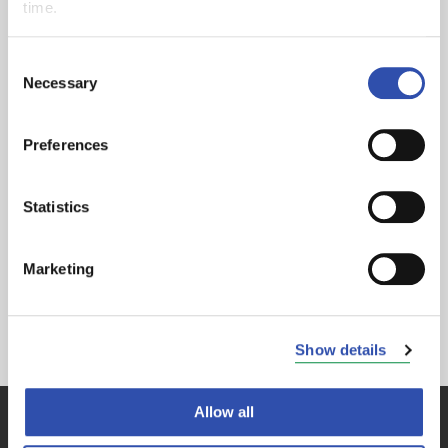
vähäpäästöisiä ratkaisuja.
time.
Consent
Necessary
Selection
Preferences
Statistics
Marketing
Show details
Allow all
Kehitämme