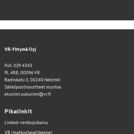
VR-Yhtymä Oyj
Puh. 029 4343
PL 488, 00096 VR
Radiokatu 3, 00240 Helsinki
Sähkö­posti­osoitteet muotoa
etunimi.sukunimi@vr.fi
Pikalinkit
Linked-verkkojulkaisu
VR (matkustajaliikenne)