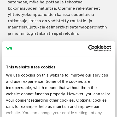
satamaan, mikä helpottaa ja tehostaa
kokonaisuuden hallintaa. Olemme rakentaneet
yhteistyökumppaneiden kanssa uudenlaisia
ratkaisuja, joissa on yhdistetty rautatie- ja
maantiekuljetuksia esimerkiksi satamaoperointiin
ja muihin logistiikan lisäpalveluihin.
Kehitämme myös asiakkaiden kanssa yhteistyössä
uusia kalustoratkaisuja, jotka mahdollistavat mm.
kuormakokojen kasvattamisen. Tämä puolestaan
tuo tehokkuutta asiakkaan raaka-aine- ja
This website uses cookies
tuotekuljetuksiin.
We use cookies on this website to improve our services
and user experience. Some of the cookies are
Laadimme myös asiakkaidemme kanssa yhteisiä
indispensable, which means that without them the
päästöstrategioita. Näiden avulla asiakkaidemme
website cannot function properly. However, you can tailor
kuljetusketjujen päästöjä voidaan pudottaa
your consent regarding other cookies. Optional cookies
merkittävästi aiemmasta esimerkiksi siirtämällä
can, for example, help us maintain and improve our
kuljetuksia raiteille ja edistämällä muita
website. You can change your cookie settings at any