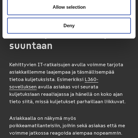
tietojärjestelmiä ja
Allow selection
digitaalisia palveluja yhä
Deny
asiakasystävällisempään
suuntaan
Kehittyvien IT-ratkaisujen avulla voimme tarjota
asiakkaillemme laajempaa ja täsmällisempää
tietoa kuljetuksista. Esimerkiksi
L360-
sovelluksen
avulla asiakas voi seurata
kuljetuksiaan reaaliajassa ja hänellä on koko ajan
tieto siitä, missä kuljetukset parhaillaan liikkuvat.
Asiakkaalla on näkymä myös
poikkeamatilanteisiin, joihin sekä asiakas että me
voimme jatkossa reagoida aiempaa nopeammin.